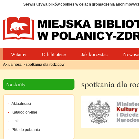
Serwis używa plików cookies w celach gromadzenia anonimowych
Witamy
O bibliotece
Jak korzystać
Nowośc
Aktualności
›
spotkania dla rodziców
spotkania dla r
Na skróty
Aktualności
Katalog on-line
Linki
Pliki do pobrania