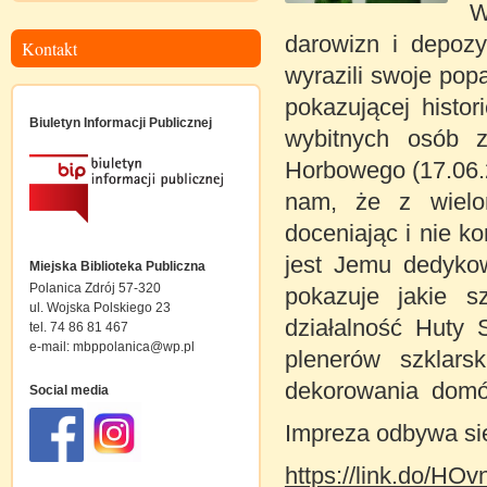
W
darowizn i depoz
Kontakt
wyrazili swoje popa
pokazującej histor
Biuletyn Informacji Publicznej
wybitnych osób z
Horbowego (17.06.
nam, że z wielom
doceniając i nie k
jest Jemu dedykow
Miejska Biblioteka Publiczna
Polanica Zdrój 57-320
pokazuje jakie s
ul. Wojska Polskiego 23
działalność Huty 
tel. 74 86 81 467
e-mail:
mbppolanica@wp.pl
plenerów szklars
dekorowania dom
Social media
Impreza odbywa si
https://link.do/HOv