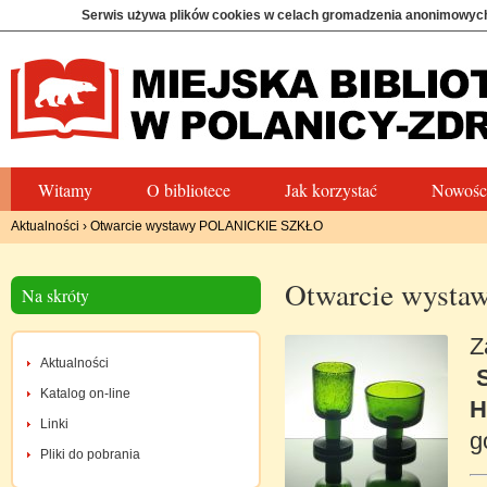
Serwis używa plików cookies w celach gromadzenia anonimowych
Witamy
O bibliotece
Jak korzystać
Nowośc
Aktualności
›
Otwarcie wystawy POLANICKIE SZKŁO
Otwarcie wyst
Na skróty
Z
Aktualności
Katalog on-line
H
Linki
g
Pliki do pobrania