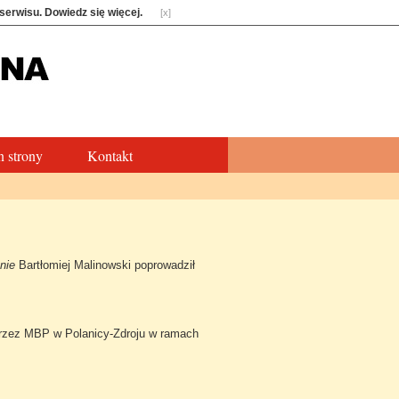
 serwisu.
Dowiedz się więcej
.
[x]
 strony
Kontakt
znie
Bartłomiej Malinowski poprowadził
 przez MBP w Polanicy-Zdroju w ramach