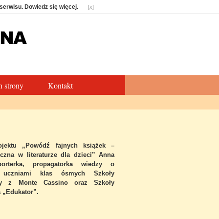
 serwisu.
Dowiedz się więcej
.
[x]
 strony
Kontakt
jektu „Powódź fajnych książek –
czna w literaturze dla dzieci” Anna
porterka, propagatorka wiedzy o
uczniami klas ósmych Szkoły
zy z Monte Cassino oraz Szkoły
 „Edukator”.