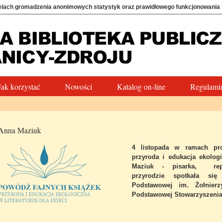
elach gromadzenia anonimowych statystyk oraz prawidłowego funkcjonowania
Jak korzystać
Nowości
Katalog on-line
Regulamin
Anna Maziuk
4 listopada w ramach pro
przyroda i edukacja ekologi
Maziuk
-
pisarka,
re
przyrodzie
spotkała się 
Podstawowej im. Żołnier
Podstawowej Stowarzyszenia